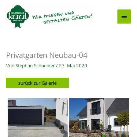
Zum
Hau
Inhalt
springen
Privatgarten Neubau-04
Von
Stephan Schneider
/
27. Mai 2020
zurück zur Galerie